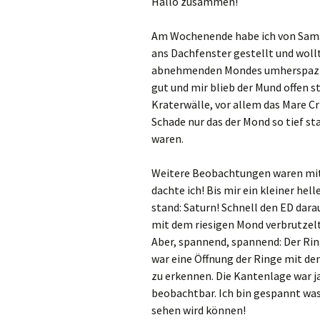
Hallo zusammen!
Am Wochenende habe ich von Sams
ans Dachfenster gestellt und wol
abnehmenden Mondes umherspazier
gut und mir blieb der Mund offen s
Kraterwälle, vor allem das Mare C
Schade nur das der Mond so tief s
waren.
Weitere Beobachtungen waren mit 
dachte ich! Bis mir ein kleiner hel
stand: Saturn! Schnell den ED dar
mit dem riesigen Mond verbrutzelt
Aber, spannend, spannend: Der Rin
war eine Öffnung der Ringe mit d
zu erkennen. Die Kantenlage war ja
beobachtbar. Ich bin gespannt wa
sehen wird können!