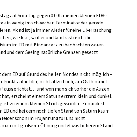
tag auf Sonntag gegen 0:00h meinen kleinen ED80
lte ein wenig im schwachen Terminator des gerade
en. Mond ist ja immer wieder für eine Überraschung
tehen, wie klar, sauber und kontrastreich die
risium im ED mit Binoansatz zu beobachten waren.
tand und dem Seeing natürliche Grenzen gesetzt
dem ED auf Grund des hellen Mondes nicht möglich –
ler Punkt auffiel der, nicht allzu hoch, am Osthimmel
auf ausgerichtet… und wen man sich vorher die Augen
 hat, erscheint einem Saturn extrem klein und dunkel.
g ist zu einem kleinen Strich geworden. Zumindest
em ED und bei dem noch tiefen Stand von Saturn kaum
 leider schon im Früjahr und für uns nicht
s man mit größerer Öffnung und etwas höherem Stand