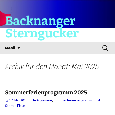
Backnanger
Sterngucker
Zum
Suchen
Menü
Inhalt
nach:
springen
Archiv für den Monat: Mai 2025
Sommerferienprogramm 2025
17. Mai 2025
Allgemein
,
Sommerferienprogramm
Steffen Elste