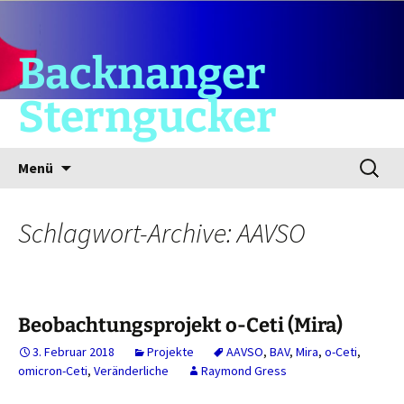
Backnanger
Sterngucker
Zum
Suchen
Menü
Inhalt
nach:
springen
Schlagwort-Archive: AAVSO
Beobachtungsprojekt o-Ceti (Mira)
3. Februar 2018
Projekte
AAVSO
,
BAV
,
Mira
,
o-Ceti
,
omicron-Ceti
,
Veränderliche
Raymond Gress