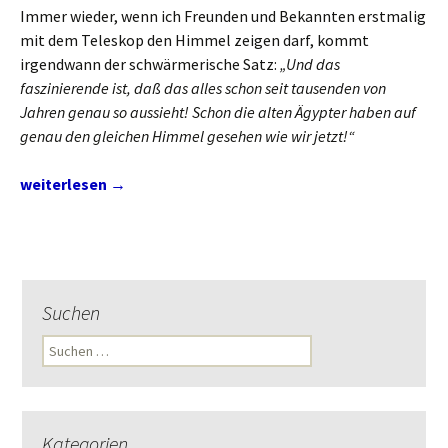
Immer wieder, wenn ich Freunden und Bekannten erstmalig
mit dem Teleskop den Himmel zeigen darf, kommt
irgendwann der schwärmerische Satz:
„Und das
faszinierende ist, daß das alles schon seit tausenden von
Jahren genau so aussieht! Schon die alten Ägypter haben auf
genau den gleichen Himmel gesehen wie wir jetzt!“
Beobachtungsprojekt o-Ceti (Mira)
weiterlesen
→
Suchen
Suchen
nach:
Kategorien